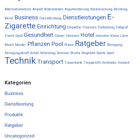
Alternativmedizin
Anwalt
Arbeitsleben
Argumentierung
Backmischung
Beratung
E-
Business
Dienstleistungen
Beruf
Dienstleistung
Zigarette
Einrichtung
Empathie
Finanzen
Fortbildung
Fotograf
Gesundheit
Hotel
Fracht
Geld
Gläser
Hochzeit
Industrie
Klima
Lärm
Ratgeber
Pflanzen
Pool
Mulch Master
Praxis
Reinigung
Reinigungskraft
Schall
Scheidung
Seminar
Shisha
Skigebiet
Spiele
Sport
Technik
Transport
Trauerkarte
Treppenlift
Ventilator
Vordach
Kategorien
Business
Dienstleistung
Produkte
Ratgeber
Uncategorized