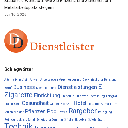
Staubfreie Werkstatt: Wie Sie Effizienz und Sicherheit am
Metallarbeitsplatz steigern
Juli 10, 2026
Schlagwörter
Alternativmedizin
Anwalt
Arbeitsleben
Argumentierung
Backmischung
Beratung
E-
Business
Dienstleistungen
Beruf
Dienstleistung
Zigarette
Einrichtung
Empathie
Finanzen
Fortbildung
Fotograf
Gesundheit
Hotel
Fracht
Geld
Gläser
Hochzeit
Industrie
Klima
Lärm
Ratgeber
Pflanzen
Pool
Mulch Master
Praxis
Reinigung
Reinigungskraft
Schall
Scheidung
Seminar
Shisha
Skigebiet
Spiele
Sport
Technik
Transport