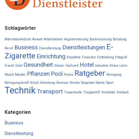
Schlagwörter
Alternativmedizin
Anwalt
Arbeitsleben
Argumentierung
Backmischung
Beratung
E-
Business
Dienstleistungen
Beruf
Dienstleistung
Zigarette
Einrichtung
Empathie
Finanzen
Fortbildung
Fotograf
Gesundheit
Hotel
Fracht
Geld
Gläser
Hochzeit
Industrie
Klima
Lärm
Ratgeber
Pflanzen
Pool
Mulch Master
Praxis
Reinigung
Reinigungskraft
Schall
Scheidung
Seminar
Shisha
Skigebiet
Spiele
Sport
Technik
Transport
Trauerkarte
Treppenlift
Ventilator
Vordach
Kategorien
Business
Dienstleistung