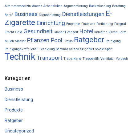
Alternativmedizin
Anwalt
Arbeitsleben
Argumentierung
Backmischung
Beratung
E-
Business
Dienstleistungen
Beruf
Dienstleistung
Zigarette
Einrichtung
Empathie
Finanzen
Fortbildung
Fotograf
Gesundheit
Hotel
Fracht
Geld
Gläser
Hochzeit
Industrie
Klima
Lärm
Ratgeber
Pflanzen
Pool
Mulch Master
Praxis
Reinigung
Reinigungskraft
Schall
Scheidung
Seminar
Shisha
Skigebiet
Spiele
Sport
Technik
Transport
Trauerkarte
Treppenlift
Ventilator
Vordach
Kategorien
Business
Dienstleistung
Produkte
Ratgeber
Uncategorized