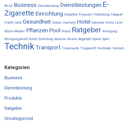
E-
Business
Dienstleistungen
Beruf
Dienstleistung
Zigarette
Einrichtung
Empathie
Finanzen
Fortbildung
Fotograf
Gesundheit
Hotel
Fracht
Geld
Gläser
Hochzeit
Industrie
Klima
Lärm
Ratgeber
Pflanzen
Pool
Mulch Master
Praxis
Reinigung
Reinigungskraft
Schall
Scheidung
Seminar
Shisha
Skigebiet
Spiele
Sport
Technik
Transport
Trauerkarte
Treppenlift
Ventilator
Vordach
Kategorien
Business
Dienstleistung
Produkte
Ratgeber
Uncategorized