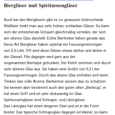
Biergläser
und
Spirituosengläser
Auch bei den Biergläsern gibt es so gewissen Unterschiede.
Weißbier trinkt man aus sehr hohen, schlanken Gläser. So kann
sich der entstehende Schaum gleichmäßig verteilen, der sich
am oberen Glas darstellt. Echte Biertrinker lieben gerade das.
Diese Art
Biergläser
haben optimal ein Fassungsvermögen
von
0,5
Liter. Oft sind diese Gläser etwas derber und dicker in
der
Glasart
. Pils dagegen wird gern aus der
sogenannten
Biertulpe
getrunken. Der Kelch zeichnet sich durch
sehr dünnes Glas aus. Sie haben eine Größe von
0,3
Liter
Fassungsvermögen. Durch das dünne Glas entfaltet sich beim
Trinken das volle Aroma.
Bierkenner
wissen das zu schätzen.
Sie kennen aber bestimmt auch den guten alten „Bierkrug“, er
hat einen Griff und ist sehr
dickwandig
im Glas.
Spirituosengläser
sind Schnaps- und
Likörgläser
.
Das
Likörglas
hat einen längeren Stiel und ist in der Form
breiter. Das typische Schnapsglas dagegen ist kleiner, so kann