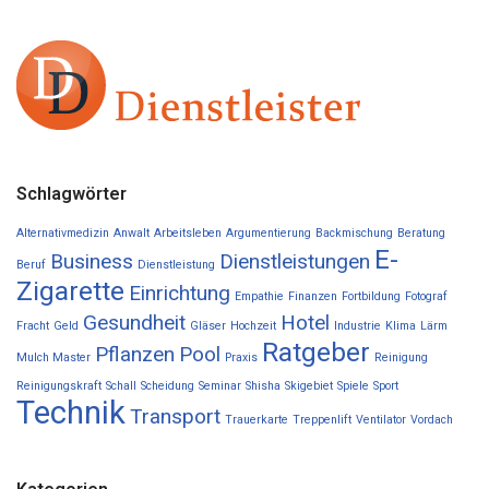
Schlagwörter
Alternativmedizin
Anwalt
Arbeitsleben
Argumentierung
Backmischung
Beratung
E-
Business
Dienstleistungen
Beruf
Dienstleistung
Zigarette
Einrichtung
Empathie
Finanzen
Fortbildung
Fotograf
Gesundheit
Hotel
Fracht
Geld
Gläser
Hochzeit
Industrie
Klima
Lärm
Ratgeber
Pflanzen
Pool
Mulch Master
Praxis
Reinigung
Reinigungskraft
Schall
Scheidung
Seminar
Shisha
Skigebiet
Spiele
Sport
Technik
Transport
Trauerkarte
Treppenlift
Ventilator
Vordach