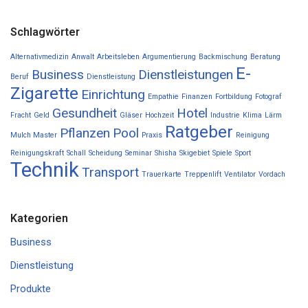
Schlagwörter
Alternativmedizin
Anwalt
Arbeitsleben
Argumentierung
Backmischung
Beratung
E-
Business
Dienstleistungen
Beruf
Dienstleistung
Zigarette
Einrichtung
Empathie
Finanzen
Fortbildung
Fotograf
Gesundheit
Hotel
Fracht
Geld
Gläser
Hochzeit
Industrie
Klima
Lärm
Ratgeber
Pflanzen
Pool
Mulch Master
Praxis
Reinigung
Reinigungskraft
Schall
Scheidung
Seminar
Shisha
Skigebiet
Spiele
Sport
Technik
Transport
Trauerkarte
Treppenlift
Ventilator
Vordach
Kategorien
Business
Dienstleistung
Produkte